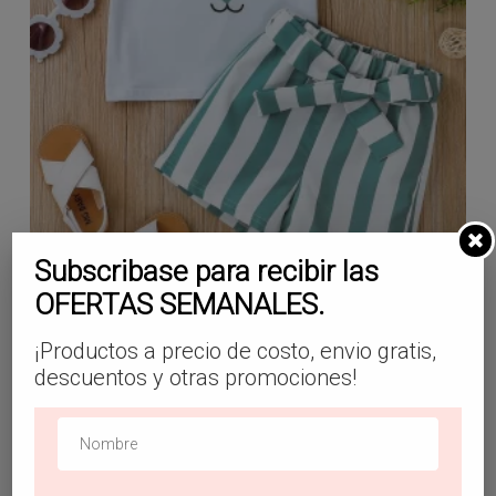
Subscribase para recibir las
OFERTAS SEMANALES.
Shorts con cinturón de rayas con camiseta
con estampado de dibujos animados
¡Productos a precio de costo, envio gratis,
$
16.99
descuentos y otras promociones!
¡Oferta!