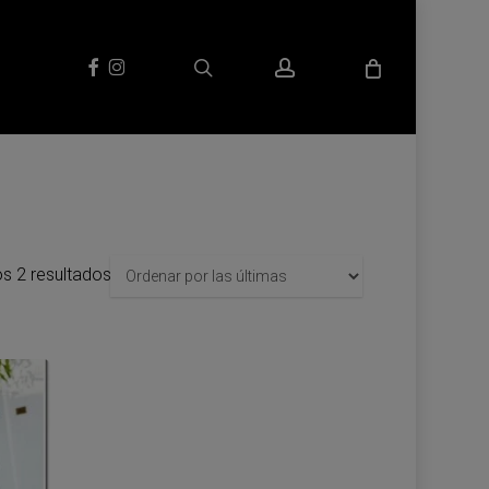
search
account
facebook
instagram
Sorted
s 2 resultados
by
latest