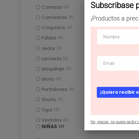
Subscribase 
Camisas
0
Camisetas
¡Productos a prec
0
Conjuntos
0
Faldas
0
Jeans
0
Lencería
0
Maquillaje
0
Mono
0
Pantalones
0
¡Quiero recibir 
Shorts
0
Tops
0
Vestidos
0
No, gracias, no quiero recibir o
NIÑAS
0