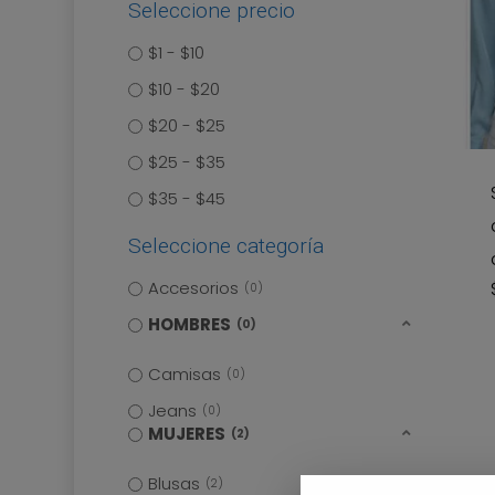
Seleccione precio
$1 - $10
$10 - $20
$20 - $25
$25 - $35
$35 - $45
Seleccione categoría
Accesorios
0
HOMBRES
0
Camisas
0
Jeans
0
MUJERES
2
Blusas
2