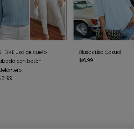
SHEIN Blusa de cuello
Blusas Liso Casual
$
16.99
alzado con botón
delantero
$
21.99