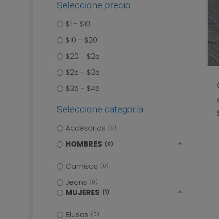
Seleccione precio
$1 - $10
$10 - $20
Es
$20 - $25
pr
$25 - $35
ti
$35 - $45
mú
va
Seleccione categoría
La
Accesorios
0
op
HOMBRES
0
se
pu
Camisas
0
ele
Jeans
0
MUJERES
1
en
la
Blusas
0