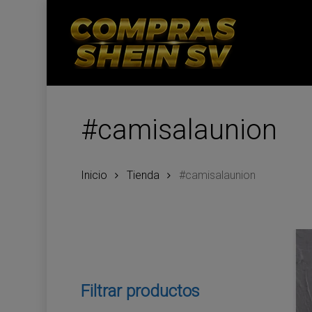
Skip
to
main
content
#camisalaunion
Inicio
Tienda
#camisalaunion
Filtrar productos