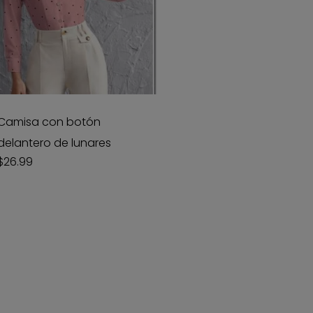
te
oducto
ene
Camisa con botón
ltiples
delantero de lunares
riantes.
$
26.99
s
ciones
eden
gir