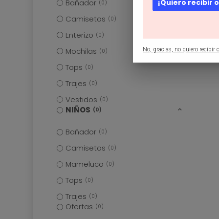
¡Quiero recibir 
Bañador
0
Camisetas
0
Enterizo
0
No, gracias, no quiero recibir o
Mochilas
0
Tops
0
Trajes
0
Vestidos
0
NIÑOS
0
Bañador
0
Camisetas
0
Mameluco
0
Tops
0
Trajes
0
Ofertas
0