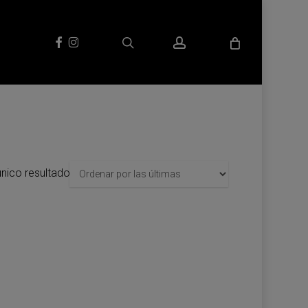
search
account
facebook
instagram
nico resultado