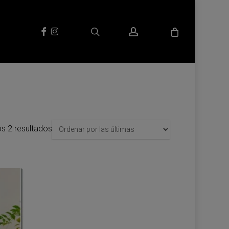
search
account
facebook
instagram
Sorted
s 2 resultados
by
latest