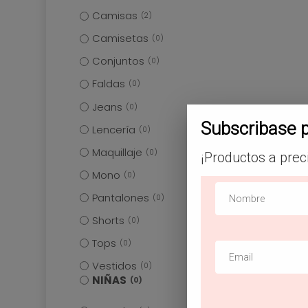
Camisas
2
Camisetas
0
Conjuntos
0
Faldas
0
Jeans
0
Subscribase 
Lencería
0
Maquillaje
0
¡Productos a prec
Mono
0
Pantalones
0
Shorts
0
Tops
0
Vestidos
0
NIÑAS
0