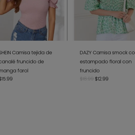
SHEIN Camisa tejida de
DAZY Camisa smock c
canalé fruncido de
estampado floral con
manga farol
fruncido
Original
Current
$
15.99
$
18.99
$
12.99
price
price
was:
is:
$18.99.
$12.99.