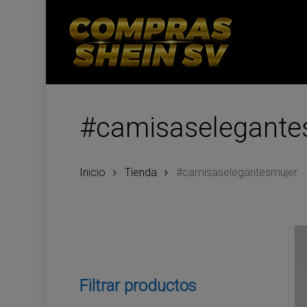
Skip
to
main
content
#camisaselegante
Inicio
Tienda
#camisaselegantesmujer
Filtrar productos