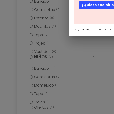
Bañador
0
¡Quiero recibir 
Camisetas
0
Enterizo
0
Mochilas
0
No, gracias, no quiero recibir o
Tops
0
Trajes
0
Vestidos
0
NIÑOS
0
Bañador
0
Camisetas
0
Mameluco
0
Tops
0
Trajes
0
Ofertas
0