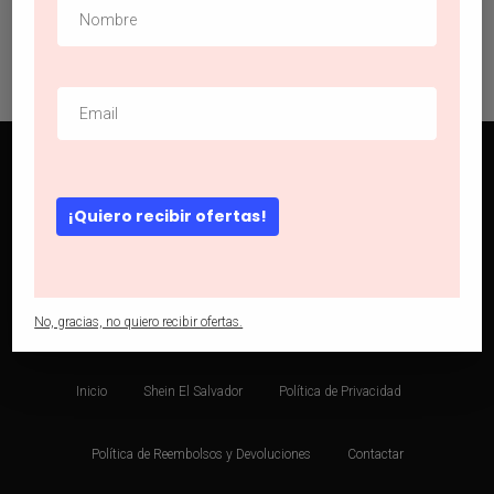
con la selección.
¡Quiero recibir ofertas!
facebook
instagram
phone
email
No, gracias, no quiero recibir ofertas.
Inicio
Shein El Salvador
Política de Privacidad
Política de Reembolsos y Devoluciones
Contactar