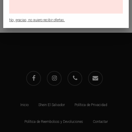
$
14.99
No, gracias, no quiero recibir ofertas.
facebook
instagram
phone
email
Inicio
Shein El Salvador
Política de Privacidad
Política de Reembolsos y Devoluciones
Contactar