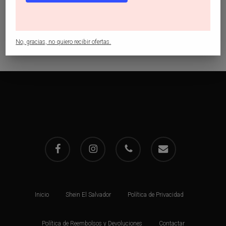
hebilla con ojal unicolor
$
27.99
No, gracias, no quiero recibir ofertas.
facebook
instagram
phone
email
Inicio
Shein El Salvador
Política de Privacidad
Política de Reembolsos y Devoluciones
Contactar