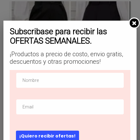
Subscribase para recibir las
OFERTAS SEMANALES.
¡Productos a precio de costo, envio gratis,
descuentos y otras promociones!
¡Quiero recibir ofertas!
Pantalones cónicos con cinturón con