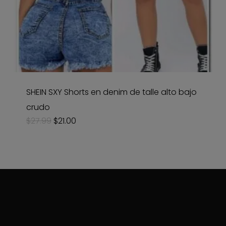
SHEIN SXY Shorts en denim de talle alto bajo
crudo
Original
Current
$
27.99
$
21.00
price
price
was:
is:
$27.99.
$21.00.