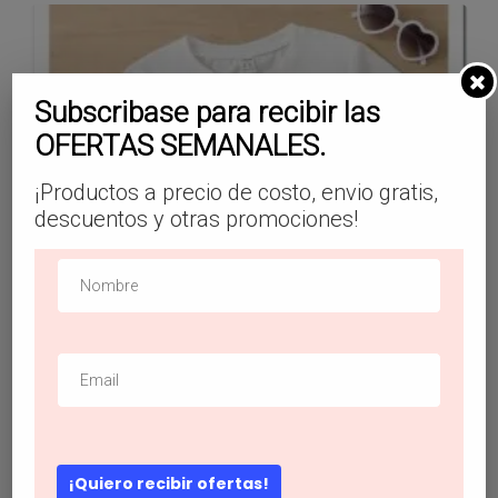
Subscribase para recibir las
OFERTAS SEMANALES.
¡Productos a precio de costo, envio gratis,
descuentos y otras promociones!
¡Quiero recibir ofertas!
SHEIN Niñas Top con estampado de piña