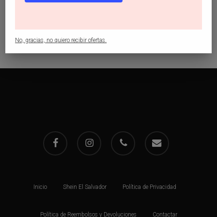
doblado
$
12.99
No, gracias, no quiero recibir ofertas.
facebook
instagram
phone
email
Inicio
Shein El Salvador
Política de Privacidad
Política de Reembolsos y Devoluciones
Contactar