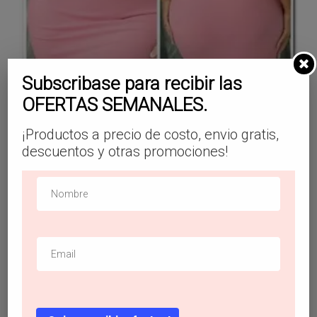
Subscribase para recibir las
OFERTAS SEMANALES.
SHEIN SXY Vestido ajustado tejido de canalé
ribete con fruncido
¡Productos a precio de costo, envio gratis,
$
21.99
descuentos y otras promociones!