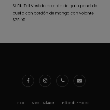
SHEIN Tall Vestido de pata de gallo panel de
cuello con cordón de manga con volante
$
25.99
facebook
instagram
phone
email
Inicio
Shein El Salvador
Política de Privacidad