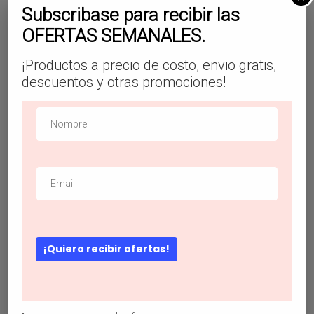
Subscribase para recibir las
OFERTAS SEMANALES.
Vestido con cordón delantero de manga
¡Productos a precio de costo, envio gratis,
farol de peluche
descuentos y otras promociones!
$
25.99
¡Quiero recibir ofertas!