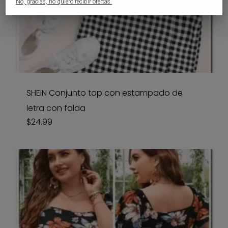
No, gracias, no quiero recibir ofertas.
SHEIN Conjunto top con estampado de
letra con falda
$
24.99