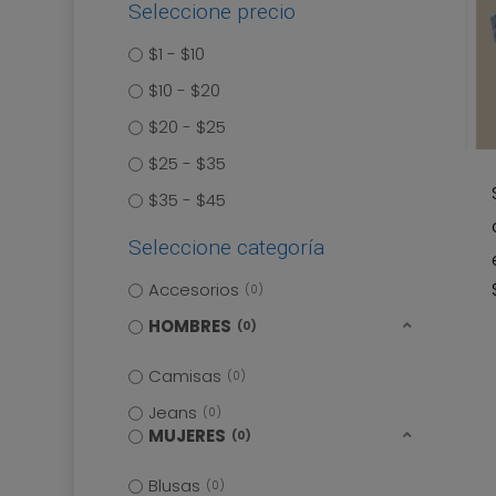
Seleccione precio
$1 - $10
$10 - $20
Es
$20 - $25
pr
$25 - $35
ti
$35 - $45
mú
va
Seleccione categoría
La
Accesorios
0
op
HOMBRES
0
se
pu
Camisas
0
ele
Jeans
0
MUJERES
0
en
la
Blusas
0