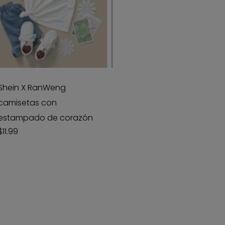
te
oducto
ene
Shein X RanWeng
ltiples
camisetas con
riantes.
estampado de corazón
s
$
11.99
ciones
eden
gir