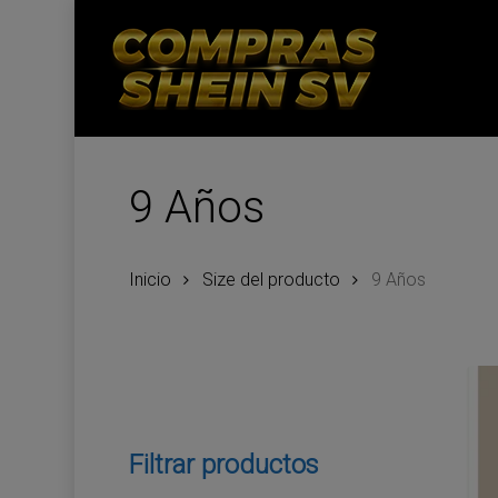
Skip
to
main
content
9 Años
Inicio
Size del producto
9 Años
Filtrar productos