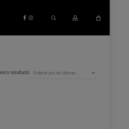
search
account
facebook
instagram
nico resultado