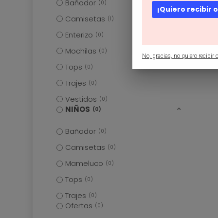
Bañador
0
¡Quiero recibir 
Camisetas
1
Enterizo
0
Mochilas
0
No, gracias, no quiero recibir o
Tops
0
Trajes
0
Vestidos
0
NIÑOS
0
Bañador
0
Camisetas
0
Mameluco
0
Tops
0
Trajes
0
Ofertas
0