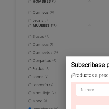
HOMBRES
1
Camisas
0
Jeans
1
MUJERES
28
Blusas
9
Camisas
1
Camisetas
0
Conjuntos
4
Subscribase 
Faldas
2
¡Productos a prec
Jeans
2
Lencería
0
Maquillaje
0
Mono
1
Pantalones
0