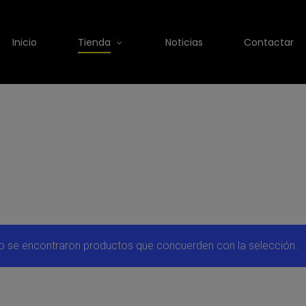
Inicio
Tienda
Noticias
Contactar
o se encontraron productos que concuerden con la selección.