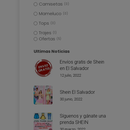
Camisetas
0
Mameluco
0
Tops
0
Trajes
1
Ofertas
5
Ultimas Noticias
Envíos gratis de Shein
en El Salvador
12 julio, 2022
Shein El Salvador
30 junio, 2022
Síguenos y gánate una
prenda SHEIN
30 marzo, 2022