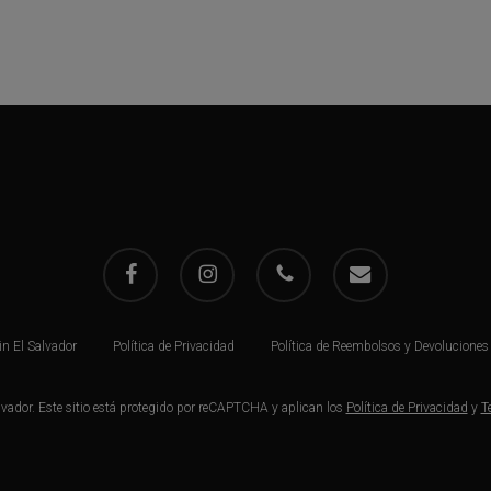
facebook
instagram
phone
email
in El Salvador
Política de Privacidad
Política de Reembolsos y Devoluciones
ador. Este sitio está protegido por reCAPTCHA y aplican los
Política de Privacidad
y
T