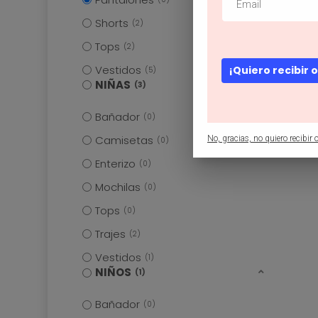
Shorts
2
Tops
2
Vestidos
¡Quiero recibir 
5
NIÑAS
3
Bañador
0
Camisetas
No, gracias, no quiero recibir o
0
Enterizo
0
Mochilas
0
Tops
0
Trajes
2
Vestidos
1
NIÑOS
1
Bañador
0