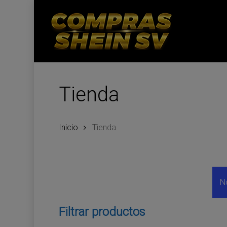
Skip
to
main
content
Tienda
Inicio
Tienda
N
Filtrar productos