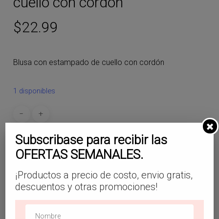
cuello con cordón
$
22.99
Blusa con estampado de cuello con cordón
1 disponibles
Subscribase para recibir las
Añadir Al Carrito
OFERTAS SEMANALES.
¡Productos a precio de costo, envio gratis,
SKU:
BL11
descuentos y otras promociones!
Categoría:
Blusas
Etiquetas:
#blusacasualshein
,
#blusaeleganteshein
,