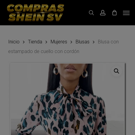
Skip
Men
to
search
account
main
content
Inicio
Tienda
Mujeres
Blusas
Blusa con
estampado de cuello con cordón