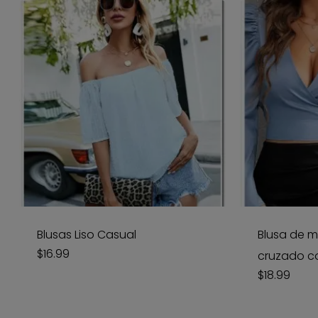
Blusas Liso Casual
Blusa de 
$
16.99
cruzado c
$
18.99