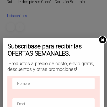
Outfit de dos piezas Cordón Corazón Bohemio
1 disponibles
Añadir Al Carrito
Subscribase para recibir las
OFERTAS SEMANALES.
SKU:
CN20
¡Productos a precio de costo, envio gratis,
Categoría:
Conjuntos
descuentos y otras promociones!
Descripción