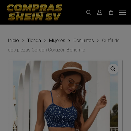
Skip
Men
to
search
account
main
content
Inicio
Tienda
Mujeres
Conjuntos
Outfit de
dos piezas Cordón Corazón Bohemio