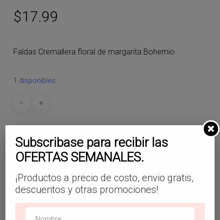
$
17.99
Faldas Cremallera floral de margarita Bohemio
1 disponibles
Añadir Al Carrito
Subscribase para recibir las
OFERTAS SEMANALES.
SKU:
FL12
¡Productos a precio de costo, envio gratis,
Categoría:
Faldas
descuentos y otras promociones!
Etiquetas:
#faldadecuadros
,
#faldadecuadrosshein
,
#faldaelegante
,
#faldaeleganteshein
,
#faldas
,
#faldascortasshein
,
#faldasdemoda
,