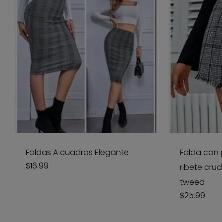
Faldas A cuadros Elegante
Falda con
$
16.99
ribete cru
tweed
$
25.99