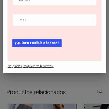
#faldasdemodashein
,
#faldaslargasdemoda
,
#faldasshein
,
#modashein
,
#shein
,
#sheinlaunion
,
#sheinmorazan
,
#sheinofficial
,
#sheinsanmiguel
Descripción
¡Quiero recibir ofertas!
Faldas Cremallera floral de margarita Bohemio
No, gracias, no quiero recibir ofertas.
Productos relacionados
1/4