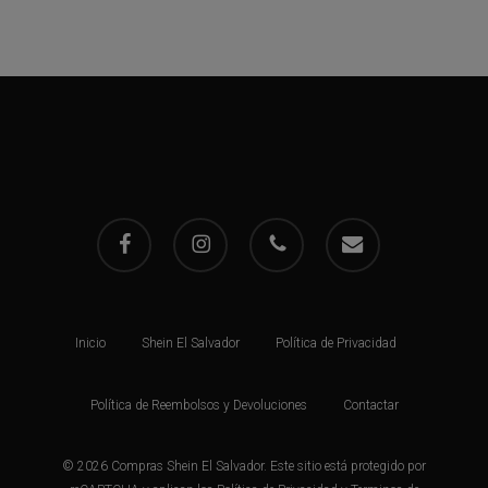
facebook
instagram
phone
email
Inicio
Shein El Salvador
Política de Privacidad
Política de Reembolsos y Devoluciones
Contactar
© 2026 Compras Shein El Salvador. Este sitio está protegido por