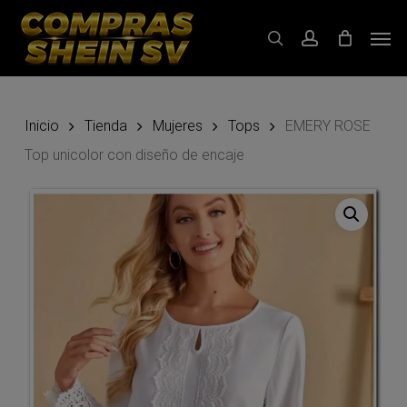
Skip
Men
to
search
account
main
content
Inicio
Tienda
Mujeres
Tops
EMERY ROSE
Top unicolor con diseño de encaje