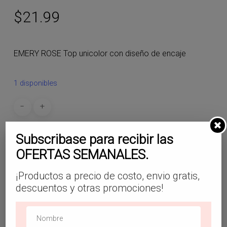
$
21.99
EMERY ROSE Top unicolor con diseño de encaje
1 disponibles
Subscribase para recibir las
Añadir Al Carrito
OFERTAS SEMANALES.
¡Productos a precio de costo, envio gratis,
SKU:
TP10
descuentos y otras promociones!
Categoría:
Tops
Etiquetas:
#shein
,
#sheingals
,
#sheinlaunion
,
#sheinoutfits
,
#sheinsanmiguel
,
#sheinusulutan
,
#tops
,
#topscasualesshein
,
#topselegantesshein
,