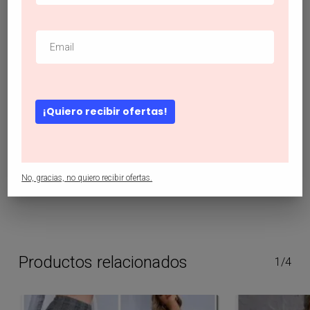
#topsparachicas
,
#topsparachicasshein
,
#topsparadamashein
,
#topsparamujer
,
#topsparasalir
,
#topsshein
,
#topsusulutan
¡Quiero recibir ofertas!
Descripción
EMERY ROSE Top unicolor con diseño de encaje
No, gracias, no quiero recibir ofertas.
Productos relacionados
1/4