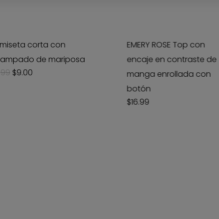
miseta corta con
EMERY ROSE Top con
tampado de mariposa
encaje en contraste de
Original
Current
.99
$
9.00
manga enrollada con
price
price
was:
is:
botón
$17.99.
$9.00.
$
16.99