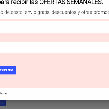
para recibir las OFERTAS SEMANALES.
io de costo, envio gratis, descuentos y otras promo
Descripción
dón de manga mariposa
ofertas!
fertas.
ta!