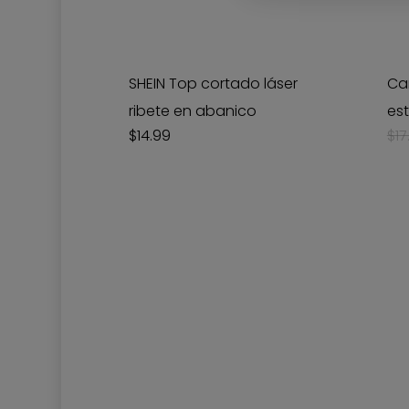
Este
producto
tiene
SHEIN Top cortado láser
Ca
múltiples
ribete en abanico
es
variantes.
$
14.99
$
17
Las
opciones
se
pueden
elegir
en
la
página
de
producto