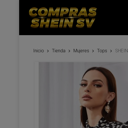
Skip
to
main
content
Inicio
Tienda
Mujeres
Tops
SHEIN