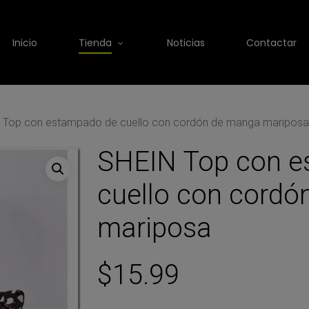
Inicio
Tienda
Noticias
Contactar
 Top con estampado de cuello con cordón de manga mariposa
SHEIN Top con e
cuello con cord
mariposa
$
15.99