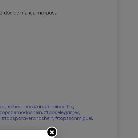
cordón de manga mariposa
ion
,
#sheinmorazan
,
#sheinoutfits
,
topsdemodashein
,
#topselegantes
,
,
#topsparaveranoshein
,
#topssanmiguel
,