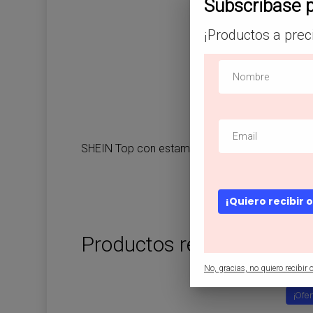
Subscribase 
¡Productos a prec
SHEIN Top con estampado de cuello con cor
¡Quiero recibir 
Productos relacionados
No, gracias, no quiero recibir o
¡Ofer