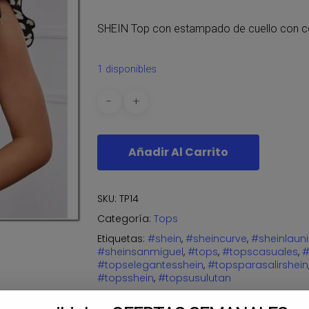
SHEIN Top con estampado de cuello con 
1 disponibles
Añadir Al Carrito
SKU:
TP14
Categoría:
Tops
Etiquetas:
#shein
,
#sheincurve
,
#sheinlaun
#sheinsanmiguel
,
#tops
,
#topscasuales
,
#
#topselegantesshein
,
#topsparasalirshein
#topsshein
,
#topsusulutan