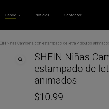
Tienda
Noticias
Contactar
EIN Niñas Camiseta con estampado de letra y dibujos animado
SHEIN Niñas Cam
estampado de letr
animados
$
10.99