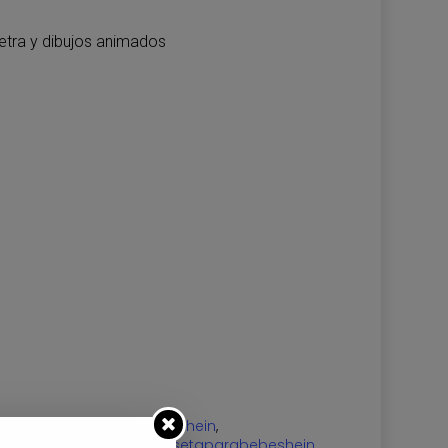
tra y dibujos animados
eshein
,
#camisetainfantilshein
,
misetaparabebe
,
#camisetaparabebeshein
,