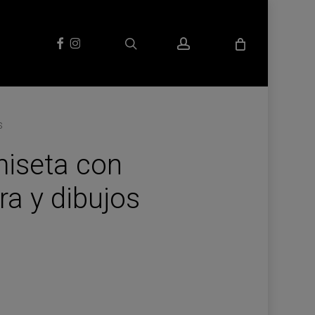
search
account
facebook
instagram
s
iseta con
a y dibujos