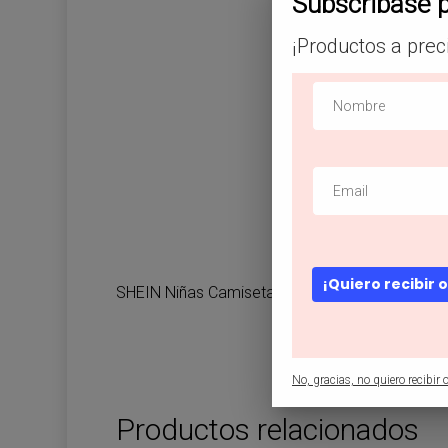
Subscribase 
¡Productos a prec
¡Quiero recibir 
SHEIN Niñas Camiseta con estampado de letra
No, gracias, no quiero recibir o
Productos relacionados