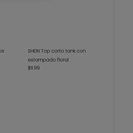
Este
producto
tiene
os
SHEIN Top corto tank con
múltiples
estampado floral
variantes.
$
11.99
Las
opciones
se
pueden
elegir
en
la