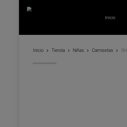
Skip
to
Inicio
main
content
Inicio
Tienda
Niñas
Camisetas
SH