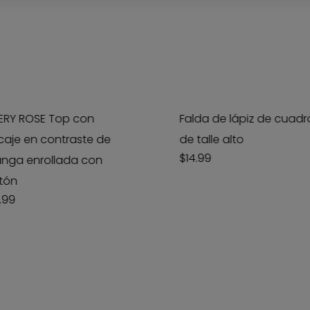
Este
producto
tiene
ERY ROSE Top con
Falda de lápiz de cuadr
múltiples
caje en contraste de
de talle alto
variantes.
$
14.99
nga enrollada con
Las
tón
opciones
.99
se
pueden
elegir
en
la