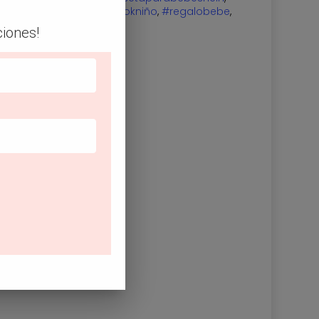
tasshein
,
#lookniña
,
#lookniño
,
#regalobebe
,
r
ciones!