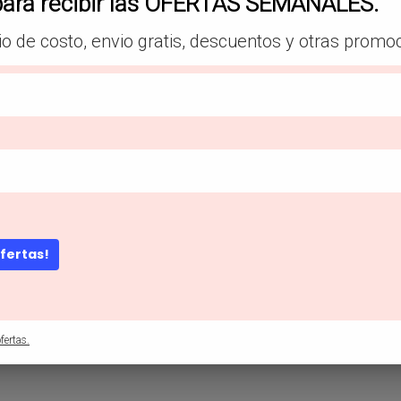
para recibir las OFERTAS SEMANALES.
#camisetaparaniño
,
#camisetas
,
#camise
#ropaparaniña
,
#shein
,
#sheinsansalvado
io de costo, envio gratis, descuentos y otras promo
Descripción
ofertas!
 y dibujos animados
fertas.