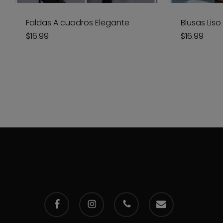
Faldas A cuadros Elegante
Blusas Lis
$
16.99
$
16.99
facebook
instagram
phone
email