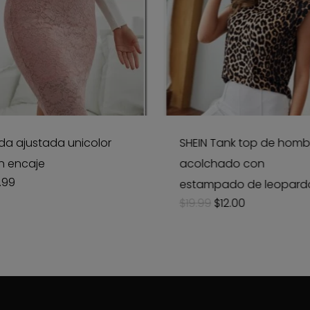
da ajustada unicolor
SHEIN Tank top de homb
n encaje
acolchado con
.99
estampado de leopard
Original
Current
$
19.99
$
12.00
price
price
was:
is:
$19.99.
$12.00.