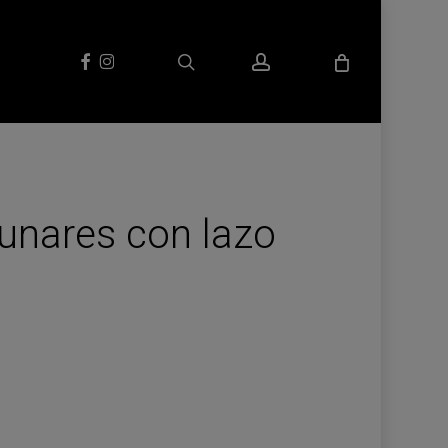
search
account
facebook
instagram
lunares con lazo