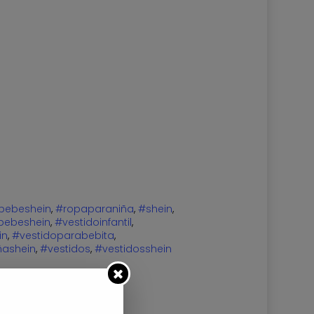
bebeshein
,
#ropaparaniña
,
#shein
,
bebeshein
,
#vestidoinfantil
,
in
,
#vestidoparabebita
,
ñashein
,
#vestidos
,
#vestidosshein