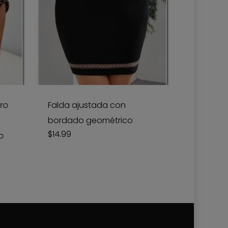
Este
producto
tiene
ro
Falda ajustada con
múltiples
bordado geométrico
variantes.
$
14.99
o
Las
opciones
se
pueden
elegir
en