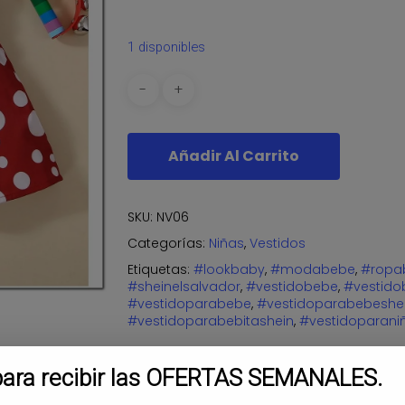
1 disponibles
Añadir Al Carrito
SKU:
NV06
Categorías:
Niñas
,
Vestidos
Etiquetas:
#lookbaby
,
#modabebe
,
#ropa
#sheinelsalvador
,
#vestidobebe
,
#vestido
#vestidoparabebe
,
#vestidoparabebeshe
#vestidoparabebitashein
,
#vestidoparani
para recibir las OFERTAS SEMANALES.