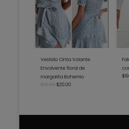
Vestido Cinta Volante
Fal
Envolvente floral de
co
$
19
margarita Bohemio
Original
Current
$
26.99
$
20.00
price
price
was:
is:
$26.99.
$20.00.