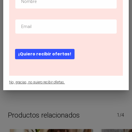
#vestidobebitashein
,
#vestidoinfantil
,
#vestidoparabebe
,
#vestidoparabebitashein
,
#vestidoparaniña
,
#vestidoparaniñashein
,
#vestidos
,
#vestidosshein
Descripción
¡Quiero recibir ofertas!
Vestidos para niña pequeña Dibujos animados Casual
No, gracias, no quiero recibir ofertas.
Productos relacionados
1/4