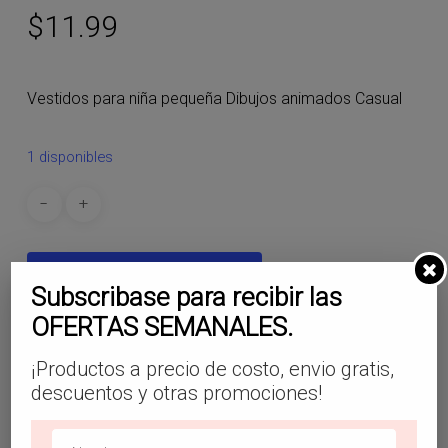
$
11.99
Vestidos para niña pequeña Dibujos animados Casual
1 disponibles
Añadir Al Carrito
Subscribase para recibir las
OFERTAS SEMANALES.
SKU:
NV08
¡Productos a precio de costo, envio gratis,
Categorías:
Niñas
,
Vestidos
descuentos y otras promociones!
Etiquetas:
#lookbaby
,
#lookniña
,
#lookniño
,
#ropabebeshein
,
#shein
,
#sheinelsalvador
,
#vestidobebeshein
,
#vestidobebita
,