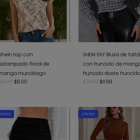
Shein top con
SHEIN SXY Blusa de tart
estampado floral de
con fruncido de mang
manga murciélago
fruncido ribete fruncid
Original
Current
Original
Current
$
12.95
$
8.00
$
23.99
$
11.99
price
price
price
price
was:
is:
was:
is:
$12.95.
$8.00.
$23.99.
$11.99.
Oferta!
¡Oferta!