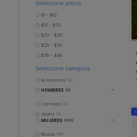
Seleccione precio
$1 - $10
$10 - $20
$20 - $25
$25 - $35
$35 - $45
Seleccione categoría
Accesorios
2
HOMBRES
5
Camisas
3
¡
Jeans
2
MUJERES
220
Blusas
34