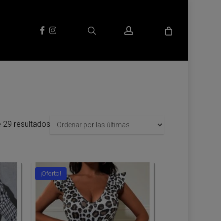
search
account
facebook
instagram
Sorted
 29 resultados
by
latest
¡Oferta!