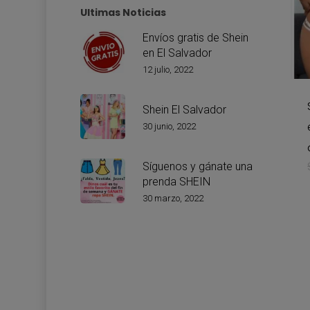
pá
Ultimas Noticias
de
Envíos gratis de Shein
pr
en El Salvador
Es
12 julio, 2022
pr
ti
Shein El Salvador
mú
30 junio, 2022
va
La
Síguenos y gánate una
op
prenda SHEIN
se
30 marzo, 2022
pu
ele
en
la
pá