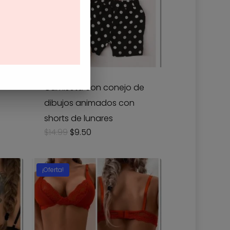
Camiseta con conejo de
dibujos animados con
shorts de lunares
Original
Current
$
14.99
$
9.50
price
price
was:
is:
$14.99.
$9.50.
¡Oferta!