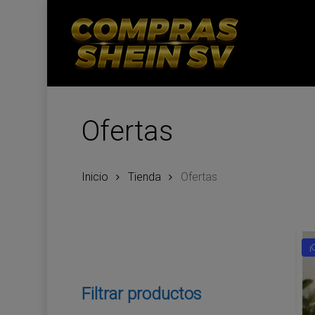
Skip
to
main
content
Ofertas
Inicio
Tienda
Ofertas
¡
Filtrar productos