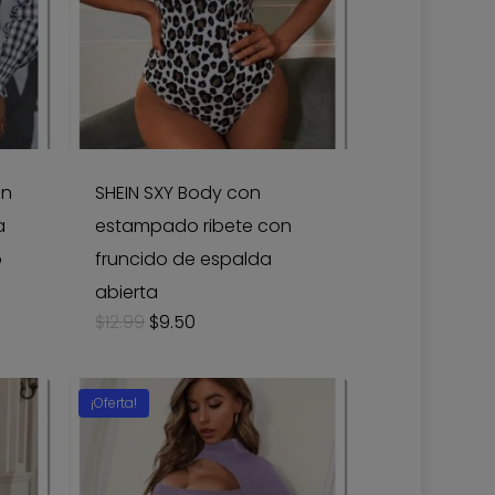
án
SHEIN SXY Body con
a
estampado ribete con
o
fruncido de espalda
abierta
Original
Current
$
12.99
$
9.50
price
price
was:
is:
$12.99.
$9.50.
¡Oferta!