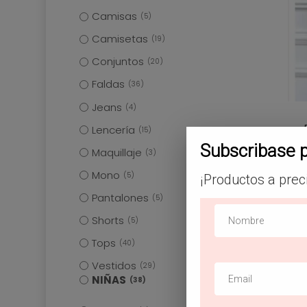
Camisas
5
Camisetas
19
Conjuntos
20
Faldas
36
Jeans
4
Lencería
15
Subscribase 
Maquillaje
3
Mono
5
¡Productos a prec
Pantalones
5
Shorts
5
¡
Tops
40
Vestidos
29
NIÑAS
38