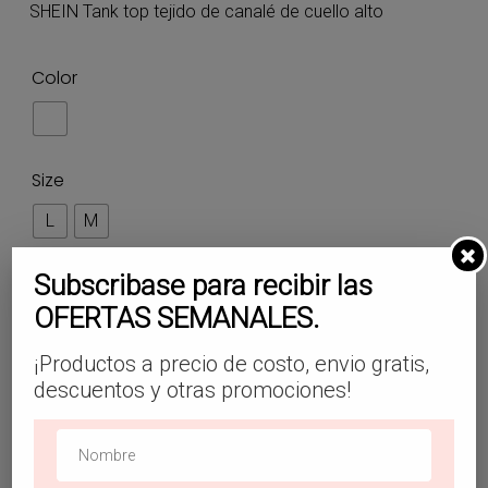
was:
is:
SHEIN Tank top tejido de canalé de cuello alto
$13.99.
$8.00.
Color
Size
L
M
Subscribase para recibir las
OFERTAS SEMANALES.
¡Productos a precio de costo, envio gratis,
Añadir Al Carrito
descuentos y otras promociones!
SKU:
TP29