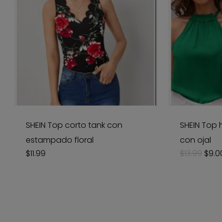
SHEIN Top corto tank con
SHEIN Top 
estampado floral
con ojal
Origi
$
11.99
$
13.99
$
9.0
pric
was:
$13.9