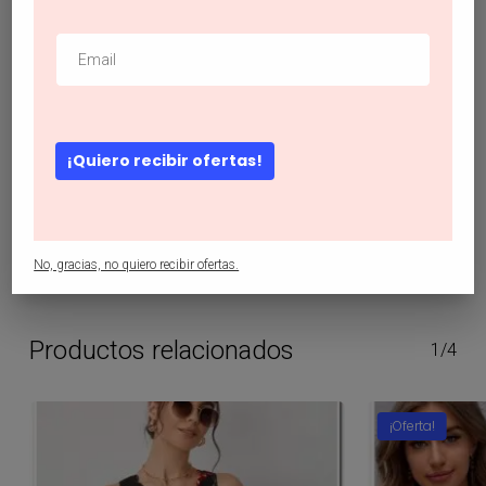
Categorías:
Ofertas
,
Tops
Descripción
¡Quiero recibir ofertas!
SHEIN Tank top tejido de canalé de cuello alto
No, gracias, no quiero recibir ofertas.
Productos relacionados
1/4
¡Oferta!