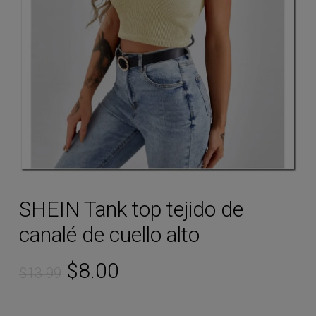
SHEIN Tank top tejido de
canalé de cuello alto
Original
Current
$
8.00
$
13.99
price
price