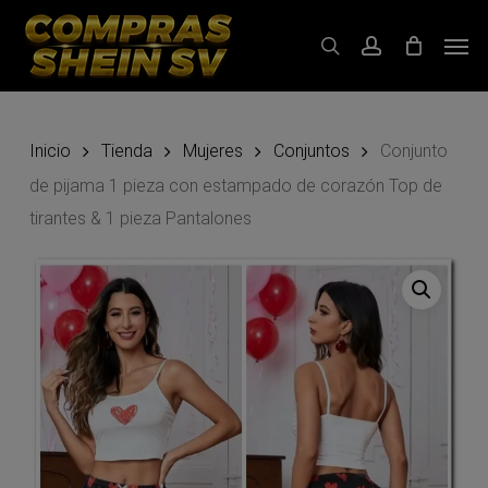
Skip
Men
to
search
account
main
content
Inicio
Tienda
Mujeres
Conjuntos
Conjunto
de pijama 1 pieza con estampado de corazón Top de
tirantes & 1 pieza Pantalones