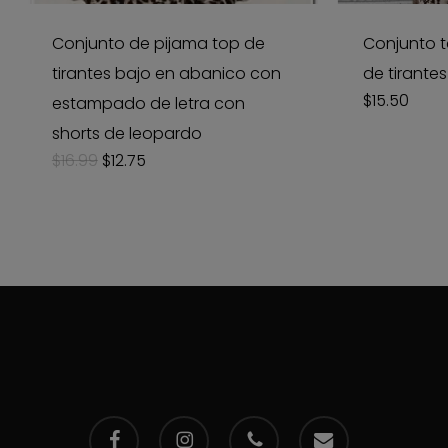
Conjunto de pijama top de
Conjunto t
tirantes bajo en abanico con
de tirantes
$
15.50
estampado de letra con
shorts de leopardo
Original
Current
$
16.99
$
12.75
price
price
was:
is:
$16.99.
$12.75.
facebook
instagram
phone
email