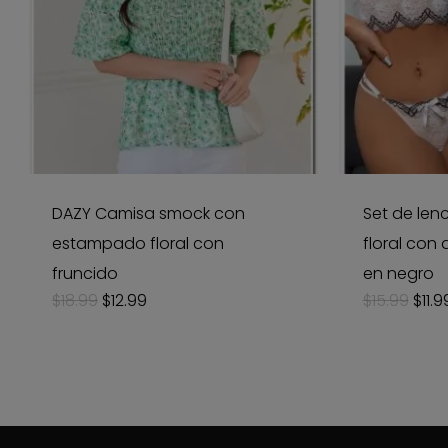
DAZY Camisa smock con
Set de len
estampado floral con
floral con
fruncido
en negro
Original
Current
Orig
$
18.99
$
12.99
$
15.99
$
11.9
price
price
pric
was:
is:
was:
$18.99.
$12.99.
$15.9