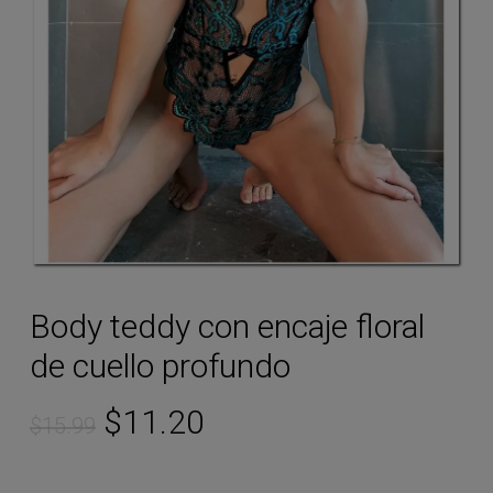
Body teddy con encaje floral
de cuello profundo
Original
Current
$
11.20
$
15.99
price
price