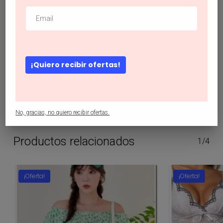
Descripción
¡Quiero recibir ofertas!
Body teddy con encaje floral de cuello profundo
No, gracias, no quiero recibir ofertas.
Productos relacionados
1/4
¡Oferta!
¡Oferta!